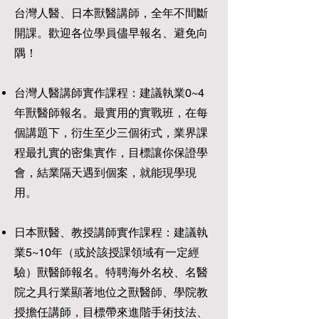
台灣人醫、日本獸醫講師，全年不間斷
開課。歡迎各位學員儘早報名、避免向
隅！
台灣人醫講師實作課程：建議執業0~4
年獸醫師報名。最實用的實戰班，在每
個講題下，衍生至少三個術式，業界課
程最扎實的密集實作，目標讓你保證學
會，結業隔天遇到個案，就能現學現
用。
日本獸醫、教授講師實作課程：建議執
業5~10年（或於該授課領域有一定經
驗）獸醫師報名。特聘海外名校、名醫
院之具行業顯著地位之獸醫師、學院教
授擔任講師，目標帶來進階手術技法、