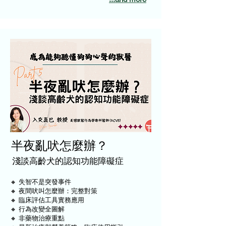
半夜亂吠怎麼辦？
淺談高齡犬的認知功能障礙症
🔸 失智不是突發事件
🔸 夜間吠叫怎麼辦：完整對策
🔸 臨床評估工具實務應用
🔸 行為改變全圖解
🔸 非藥物治療重點