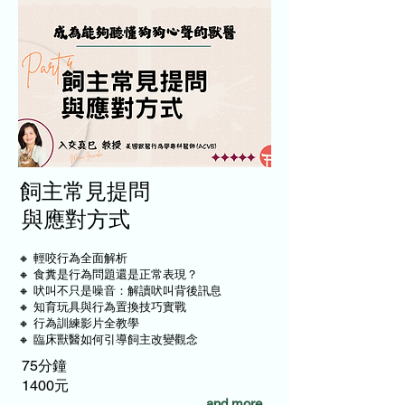
飼主常見提問
與應對方式
🔸 輕咬行為全面解析
🔸 食糞是行為問題還是正常表現？
🔸 吠叫不只是噪音：解讀吠叫背後訊息
🔸 知育玩具與行為置換技巧實戰
🔸 行為訓練影片全教學
🔸 臨床獸醫如何引導飼主改變觀念
75分鐘
1400元
...and more