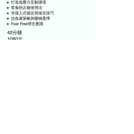
🔸 打造低壓力互動環境
🔸 零食的正確使用法
🔸 非侵入式接近與保定技巧
🔸 抗焦慮策略與藥物選擇
🔸 Fear Free理念實踐
42分鐘
1080元
...and more
瀏覽其他課程
眼科
麻醉科
臨床繁殖學
特寵/野動
皮膚科
消化道