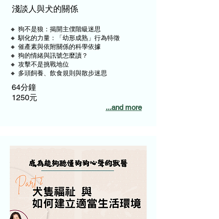
淺談人與犬的關係
🔸 狗不是狼：揭開主僕階級迷思
🔸 馴化的力量：「幼形成熟」行為特徵
🔸 催產素與依附關係的科學依據
🔸 狗的情緒與訊號怎麼讀？
🔸 攻擊不是挑戰地位
🔸 多頭飼養、飲食規則與散步迷思
64分鐘
1250元
...and more