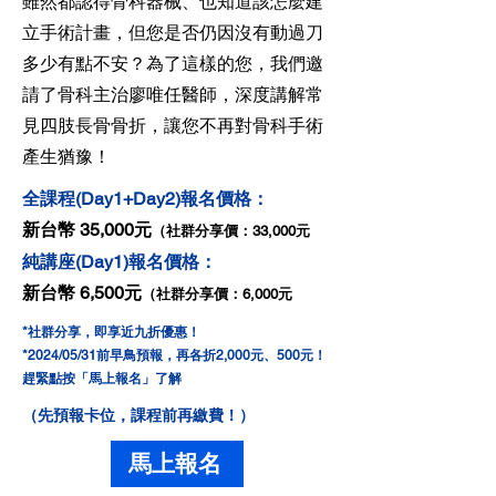
雖然都認得骨科器械、也知道該怎麼建
立手術計畫，但您是否仍因沒有動過刀
多少有點不安？為了這樣的您，我們邀
請了骨科主治廖唯任醫師，深度講解常
見四肢長骨骨折，讓您不再對骨科手術
產生猶豫！
全課程​(Day1+Day2)報名價格：
新台幣 35,000元
（社
群分享價：33,000元
純講座(Day1)報名價格：
新台幣 6,500元
（社群分享價：6,000元
*​社群分享，即享近九折優惠！
*2024
/05/31​前早鳥預報，再各折2,000元、500元！
趕緊點按「馬上報名」了解
（先預報卡位，課程前再繳費！）
馬上報名