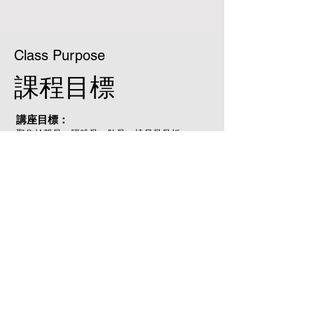
Class Purpose
​課程目標
講座目標：
聚焦於股骨、脛腓骨、肱骨、橈尺骨骨折
簡單骨折細分分類：transverse, oblique等
診斷方式（x光拍攝與測量）
不同斷處（中間或接近生長板）的應對方式
訂定手術計畫
實作目標：
關節骨折固定、近關節骨折固定、股骨幹骨折固
定