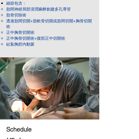
細節包含：
肋間神經局部浸潤麻醉創建多孔導管
肋骨切除術
透過肋間切開+肋軟骨切開或肋間切開+胸骨切開
術
正中胸骨切開術
正中胸骨切開術+腹部正中切開術
結紮胸腔內動脈​
Schedule