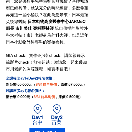
術，您是否想事先準備卻苦無機會？基礎知識
都已經具備，就缺充分的時間練習，多麼希望
再知道一些小秘訣？在此為您帶來：日本最頂
尖後線醫院
日本動物高度醫療中心JARMeC
部長 市川美佳 專科獸醫師
親自傳授的胸腔外
科大補帖！市川老師身為外科大師，也是近年
日本小動物外科專科的審核委員。
GIA check、實作6小時 check、講師親錄示
範影片check！無法超越：邀請您一起來參加
市川老師的胸腔課程，精實學習吧！
全課程​(Day1+Day2)報名價格：
新台幣 55,000元（
8/31前早鳥價
，原價 57,500元）
純講座(Day1)報名價格：
新台幣 9,000元（
8/31前早鳥價
，原價 9,500元）
Day1
Day2
​台中
​苗栗