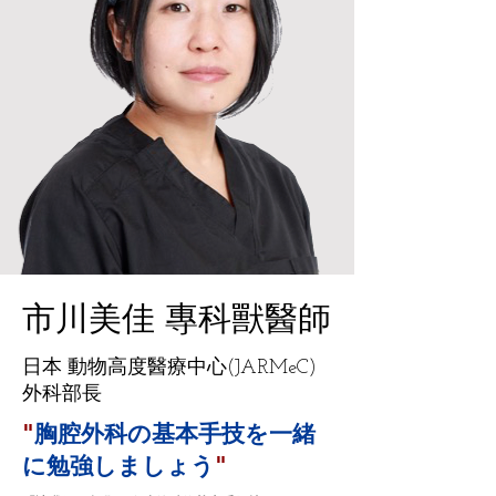
市川美佳 專科獸醫師
日本 動物高度醫療中心(JARMeC)
外科部長
"
胸腔外科の基本手技を一緒
"
に勉強しましょう