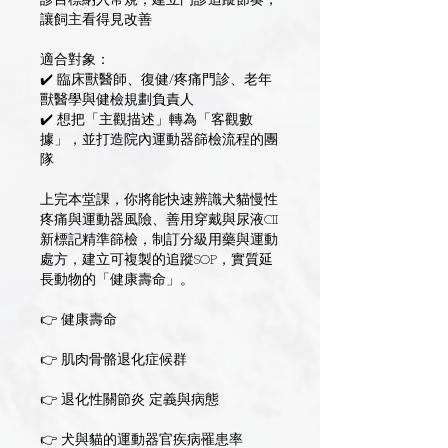
診目標納入常規，建立門診追蹤節奏，
讓飼主看得見改善
適合對象：
✔️ 臨床獸醫師、復健/疼痛門診、老年
獸醫學與健檢規劃負責人
✔️ 想把「主觀描述」轉為「客觀數
據」，並打造院內運動器篩檢流程的團
隊
上完本堂課，你將能快速辨識犬貓慢性
疼痛與運動器風險、善用穿戴與尿液CII
新標記精準篩檢，制訂分級用藥與運動
處方，建立可複製的追蹤SOP，實質延
長動物的「健康壽命」。
👉 健康壽命
👉 肌肉骨骼退化症候群
👉 退化性關節炎 定義與病態
👉 犬與貓的運動器官疾病罹患率