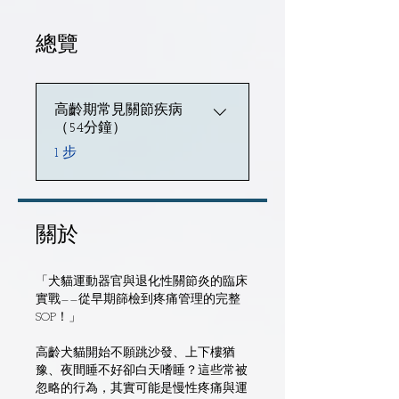
總覽
高齡期常見關節疾病
（54分鐘）
.
1 步
關於
「犬貓運動器官與退化性關節炎的臨床
實戰——從早期篩檢到疼痛管理的完整
SOP！」
高齡犬貓開始不願跳沙發、上下樓猶
豫、夜間睡不好卻白天嗜睡？這些常被
忽略的行為，其實可能是慢性疼痛與運