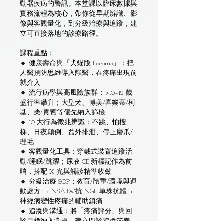
動器疾病的警訊。本堂課以臨床數據與
實務流程為核心，帶你從早期辨識、影
像與客觀量化，到分級治療與追蹤，建
立可直接落地的診療路徑。
課程重點：
🔸 健康壽命與「犬貓版 Locomo」：把
人醫預防思維導入獸醫，在疼痛出現前
就介入
🔸 流行病學與高風險族群：>10–12 歲
盛行率攀升；大型犬、博美/喜樂蒂/柯
基、柴/貴賓等優先納入篩檢
🔸 10 大行為徵兆辨識：不跳、怕樓
梯、日夜顛倒、盆外排泄、停止磨爪/
理毛…
🔸 客觀量化工具：穿戴式裝置追蹤活
動/睡眠/跳躍；尿液 CII 新標記作為前
哨，搭配 X 光與觸診精準收斂
🔸 分級治療 SOP：教育/體重/環境與運
動處方 → NSAIDs/抗 NGF 單株抗體→
神經病變性疼痛的輔助鎮痛
🔸 追蹤與溝通：將「疼痛評分」與回