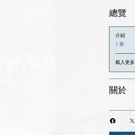
總覽
介紹
.
2 步
載入更多
關於