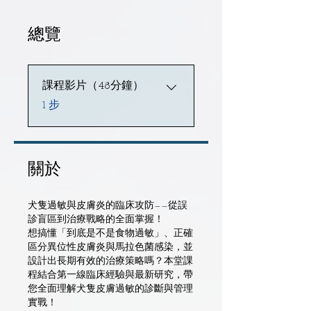
總覽
課程影片（48分鐘）
.
1 步
關於
犬隻過敏與皮膚炎的臨床攻防——從誤
診盲區到治療戰略的全面掌握！
想搞懂「到底是不是食物過敏」、正確
區分異位性皮膚炎與馬拉色菌感染，並
設計出長期有效的治療策略嗎？本堂課
程結合第一線臨床經驗與最新研究，帶
您全面理解犬隻皮膚過敏的診斷與管理
實戰！