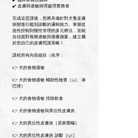
✔️ 臨床家醫獸醫師
✔️ 皮膚與過敏病理處理實務者
完成這堂課後，您將具備針對犬隻皮膚
病變進行鑑別診斷的邏輯能力、掌握從
急性控制到慢性管理的多元療法，並能
自信面對複雜過敏與搔癢個案，建立屬
於您自己的皮膚照護策略！
課程所有內容細目（依序：
👉 犬的食物過敏
👉 犬的食物過敏 輔助性檢查［IgE、淋
巴球］
👉 犬的食物過敏 排除飲食
👉 犬的食物過敏與異位性皮膚炎
👉 犬的異位性皮膚炎［居家塵蟎］
👉 犬的異位性皮膚炎 診斷［IgE］