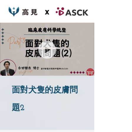
x
面對犬隻的皮膚問
題2