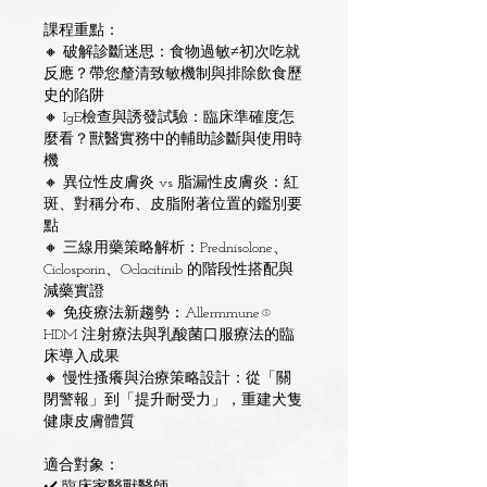
課程重點：
🔸 破解診斷迷思：食物過敏≠初次吃就
反應？帶您釐清致敏機制與排除飲食歷
史的陷阱
🔸 IgE檢查與誘發試驗：臨床準確度怎
麼看？獸醫實務中的輔助診斷與使用時
機
🔸 異位性皮膚炎 vs 脂漏性皮膚炎：紅
斑、對稱分布、皮脂附著位置的鑑別要
點
🔸 三線用藥策略解析：Prednisolone、
Ciclosporin、Oclacitinib 的階段性搭配與
減藥實證
🔸 免疫療法新趨勢：Allermmune®
HDM 注射療法與乳酸菌口服療法的臨
床導入成果
🔸 慢性搔癢與治療策略設計：從「關
閉警報」到「提升耐受力」，重建犬隻
健康皮膚體質
適合對象：