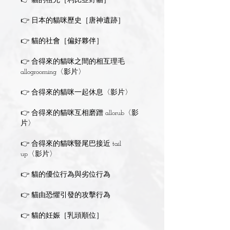
👉 貓的祖先［利比亞野貓］
👉 日本的貓咪歷史［唐神遺跡］
👉 貓的社會［偏好夥伴］
👉 合得來的貓咪之間的相互理毛
allogrooming〈影片〉
👉 合得來的貓咪一起休息〈影片〉
👉 合得來的貓咪互相磨蹭 allorub〈影
片〉
👉 合得來的貓咪豎尾巴接近 tail
up〈影片〉
👉 貓的優位行為與劣位行為
👉 貓由恐懼引發的攻擊行為
👉 貓的妊娠［乳頭順位］