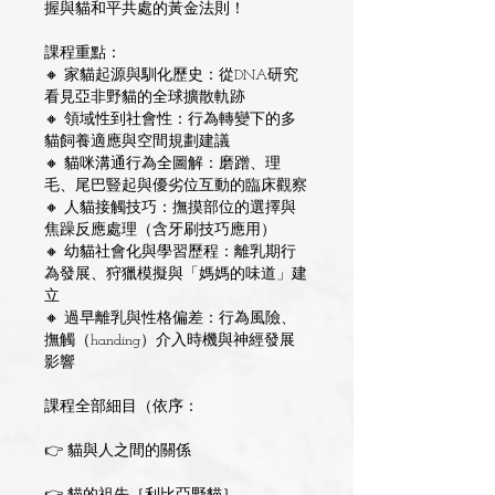
握與貓和平共處的黃金法則！
課程重點：
🔸 家貓起源與馴化歷史：從DNA研究
看見亞非野貓的全球擴散軌跡
🔸 領域性到社會性：行為轉變下的多
貓飼養適應與空間規劃建議
🔸 貓咪溝通行為全圖解：磨蹭、理
毛、尾巴豎起與優劣位互動的臨床觀察
🔸 人貓接觸技巧：撫摸部位的選擇與
焦躁反應處理（含牙刷技巧應用）
🔸 幼貓社會化與學習歷程：離乳期行
為發展、狩獵模擬與「媽媽的味道」建
立
🔸 過早離乳與性格偏差：行為風險、
撫觸（handing）介入時機與神經發展
影響
課程全部細目（依序：
👉 貓與人之間的關係