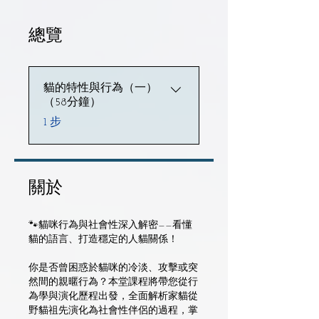
總覽
貓的特性與行為（一）
（58分鐘）
.
1 步
關於
🐾貓咪行為與社會性深入解密——看懂
貓的語言、打造穩定的人貓關係！
你是否曾困惑於貓咪的冷淡、攻擊或突
然間的親暱行為？本堂課程將帶您從行
為學與演化歷程出發，全面解析家貓從
野貓祖先演化為社會性伴侶的過程，掌