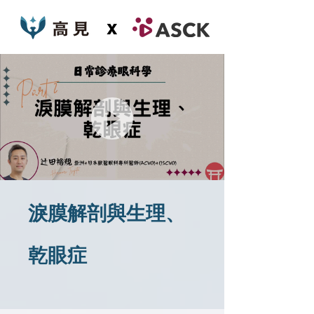
x
淚膜解剖與生理、
乾眼症