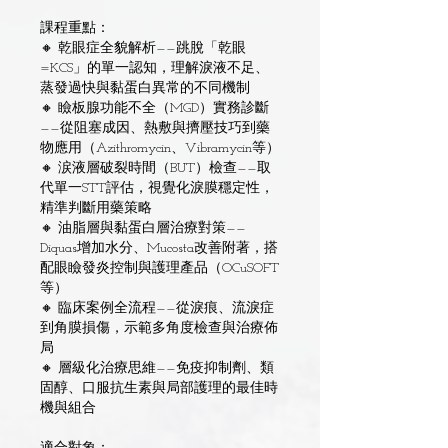
課程重點：
🔸 乾眼症全貌解析——跳脫「乾眼
=KCS」的單一認知，理解淚液不足、
蒸發過快與黏蛋白異常的不同機制
🔸 瞼板腺功能不全（MGD）實務診斷
——從阻塞成因、熱敷與擠壓技巧到藥
物應用（Azithromycin、Vibramycin等）
🔸 涙液層破裂時間（BUT）檢查——取
代單一STT評估，視覺化淚膜穩定性，
精準判斷用藥策略
🔸 油脂層與黏蛋白層治療對策——
Diquas增加水分、Mucosta改善附著，搭
配眼瞼發炎控制與護理產品（OCuSOFT
等）
🔸 臨床案例全流程——從淚痕、流淚症
到角膜損傷，示範多角度檢查與治療佈
局
🔸 層級化治療思維——免疫抑制劑、類
固醇、口服抗生素與局部護理的最佳時
機與組合