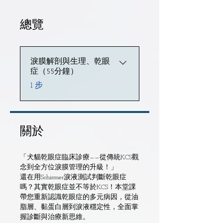
總覽
淚膜解剖與生理、乾眼
症（55分鐘）
.
1 步
關於
「犬貓乾眼症臨床診療——從傳統KCS觀
念到全方位淚膜管理的升級！」
還在用Schirmer淚液測試判斷乾眼症
嗎？其實乾眼症並不等於KCS！本堂課
帶您重新認識乾眼症的多元病因，從油
脂層、黏蛋白層到淚液穩定性，全面掌
握診斷與治療新思維。