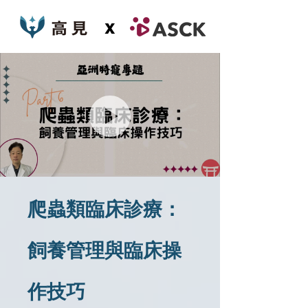
x
爬蟲類臨床診療：
飼養管理與臨床操
作技巧