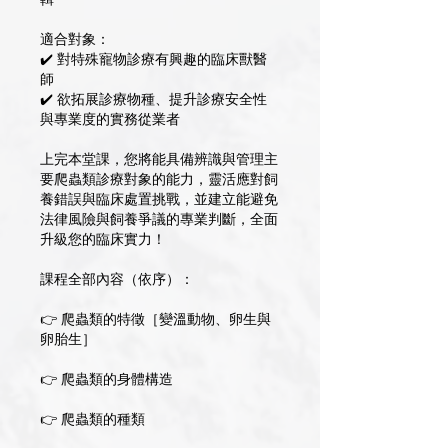
輯
適合對象：
✔️ 對特殊寵物診療有興趣的臨床獸醫
師
✔️ 欲拓展診療物種、提升診療安全性
與專業度的實務從業者
上完本堂課，您將能具備辨識與管理主
要爬蟲類診療對象的能力，靈活應對飼
養錯誤與臨床處置挑戰，並建立能避免
法律風險與飼養爭議的專業判斷，全面
升級您的臨床實力！
課程全部內容（依序）：
👉 爬蟲類的特徵［變溫動物、卵生與
卵胎生］
👉 爬蟲類的身體構造
👉 爬蟲類的種類