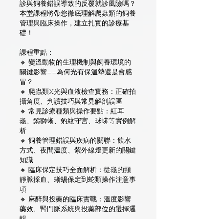
診與飼養錯誤導致的反覆就診風險嗎？
本堂課程將帶您徹底理解爬蟲類的飼養
管理與臨床操作，建立扎實的診療基
礎！
課程重點：
🔸 變溫動物的生理機制與飼養環境的
關鍵影響——為何光有保溫墊還是會感
冒？
🔸 爬蟲類X光與血液檢查實務：正確拍
攝角度、判讀技巧與常見解剖誤區
🔸 常見診療種類與操作要點：紅耳
龜、鬃獅蜥、豹紋守宮、球蟒等實例解
析
🔸 飼養管理錯誤與疾病的關聯：飲水
方式、夜間溫度、紫外線燈更新的關鍵
知識
🔸 臨床保定技巧全面解析：從龜的頸
靜脈採血、蜥蜴保定到蛇類操作注意事
項
🔸 麻醉與投藥的臨床實戰：溫度影響
藥效、腎門脈系統與投藥部位的選擇邏