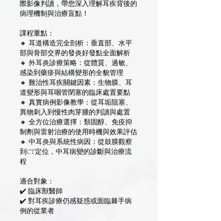
際影像判讀，帶您深入理解耳疾背後的
病理機制與治療盲點！
課程重點：
🔸 耳道構造完全剖析：垂直部、水平
部與骨部交界的發炎好發點全面解析
🔸 外耳炎診療策略：從體質、過敏、
感染到藥疹與結構變形的全貌管理
🔸 難治性耳疾關鍵因素：生物膜、耳
道變形與耳咽管閉塞的臨床處置要點
🔸 真實病例影像教學：從耳垢阻塞、
異物刺入到慢性肉芽腫的判讀與處置
🔸 全方位治療選擇：類固醇、免疫抑
制劑與雷射治療的使用時機與效果評估
🔸 中耳炎與系統性病因：從鼓膜觀察
到CT定位，中耳病變的診斷與治療流
程
適合對象：
✔️ 臨床獸醫師
✔️ 對耳疾診療仍感疑惑或面臨棘手病
例的從業者