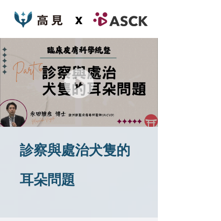
x
診察與處治犬隻的
耳朵問題