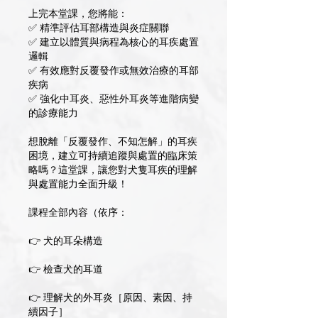
上完本堂課，您將能：
✅ 精準評估耳部構造與炎症關聯
✅ 建立以體質與病程為核心的耳疾處置
邏輯
✅ 有效應對反覆發作或無效治療的耳部
疾病
✅ 強化中耳炎、惡性外耳炎等進階病變
的診療能力
想脫離「反覆發作、不知怎解」的耳疾
困境，建立可持續追蹤與處置的臨床策
略嗎？這堂課，讓您對犬隻耳疾的理解
與處置能力全面升級！
課程全部內容（依序：
👉 犬的耳朵構造
👉 檢查犬的耳道
👉 理解犬的外耳炎［原因、素因、持
續因子］