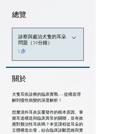
總覽
診察與處治犬隻的耳朵
問題（39分鐘）
.
1 步
關於
犬隻耳疾診療的臨床實戰——從構造理
解到慢性病變的深度解析！
想釐清外耳炎反覆發作的根本原因、掌
握耳道構造與臨床異常的關聯，並有效
應對難治性耳疾嗎？本堂課程從耳朵的
立體構造出發，結合臨床診斷思維與實