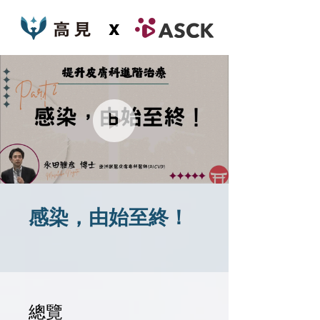
x
感染，由始至終！
總覽