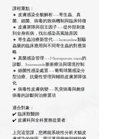
課程重點：
🔸 皮膚感染全貌解析——寄生蟲、真
菌、細菌、病毒的致病機制與臨床特徵
🔸 皮膚屏障與宿主因子——從外部刺激
到全身疾病，找出感染高風險原因
🔸 寄生蟲治療新世代——Isoxazoline類驅
蟲藥的臨床應用與不同寄生蟲的對應策
略
🔸 真菌感染管理——Microsporum canis的
診斷、Itraconazole脈衝療法與環境控制
🔸 細菌性感染處置——葡萄球菌感染分
型治療、抗藥性管理與輔助皮膚屏障強
化
🔸 病毒性皮膚病變——乳突病毒與皰疹
病毒的診斷與治療選項
適合對象：
✔️ 臨床獸醫師
✔️ 皮膚科與全科實務從業者
上完這堂課，您將能系統性分析犬貓皮