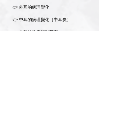
👉 外耳的病理變化
👉 中耳的病理變化［中耳炎］
👉 外耳的治療指引草案
👉 外耳使用的複方藥物
👉 外耳的局部類固醇治療
👉 積極預防療法
👉 外耳細菌感染的應對方案
👉 外耳的抗藥性菌對策
👉 外耳的生物膜對策
👉 耳道狹窄的處置［環孢素］
👉 外耳道的增生性病變［耳垢腺癌、
鱗狀細胞癌］