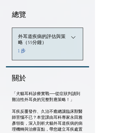
總覽
外耳道疾病的評估與策
略（55分鐘）
.
1 步
關於
「犬貓耳科診療實戰──從症狀判讀到
難治性外耳炎的完整對應策略！」
耳疾反覆發作、久治不癒總讓臨床獸醫
師苦惱不已？本堂課由耳科專家永田雅
彥領銜，深入剖析犬貓外耳道疾病的病
理機轉與治療盲點，帶您建立耳疾處置