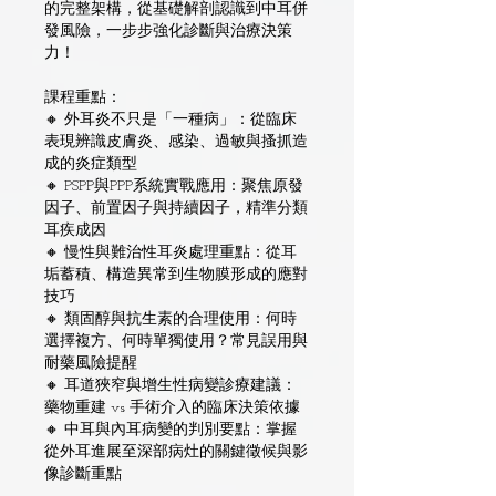
的完整架構，從基礎解剖認識到中耳併
發風險，一步步強化診斷與治療決策
力！
課程重點：
🔸 外耳炎不只是「一種病」：從臨床
表現辨識皮膚炎、感染、過敏與搔抓造
成的炎症類型
🔸 PSPP與PPP系統實戰應用：聚焦原發
因子、前置因子與持續因子，精準分類
耳疾成因
🔸 慢性與難治性耳炎處理重點：從耳
垢蓄積、構造異常到生物膜形成的應對
技巧
🔸 類固醇與抗生素的合理使用：何時
選擇複方、何時單獨使用？常見誤用與
耐藥風險提醒
🔸 耳道狹窄與增生性病變診療建議：
藥物重建 vs 手術介入的臨床決策依據
🔸 中耳與內耳病變的判別要點：掌握
從外耳進展至深部病灶的關鍵徵候與影
像診斷重點