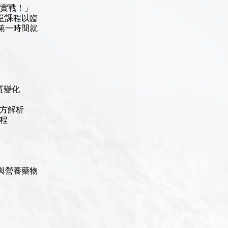
整實戰！」
堂課程以臨
第一時間就
質變化
處方解析
程
與營養藥物