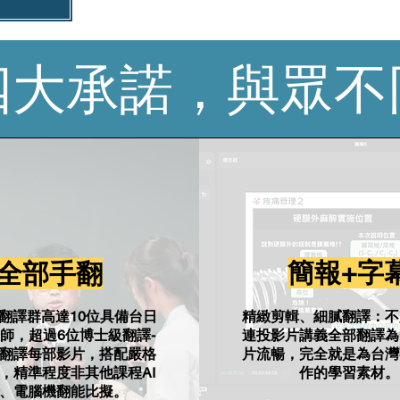
​四大承諾，與眾不
簡報+字
全部手翻
翻譯群高達10位具備台日
精緻剪輯、細膩翻譯：不
師，超過6位博士級翻譯-
連投影片講義全部翻譯為
翻譯每部影片，搭配嚴格
片流暢，完全就是為台灣
，精準程度非其他課程AI
作的學習素材。
、電腦機翻能比擬。