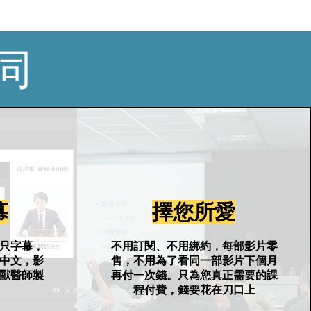
同
幕
​擇您所愛
只字幕，
不用訂閱、不用綁約，每部影片零
中文，影
售，不用為了看同一部影片下個月
獸醫師製
再付一次錢。只為您真正需要的課
程付費，錢要花在刀口上