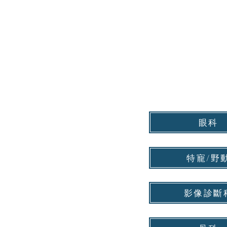
眼科
特寵/野
影像診斷