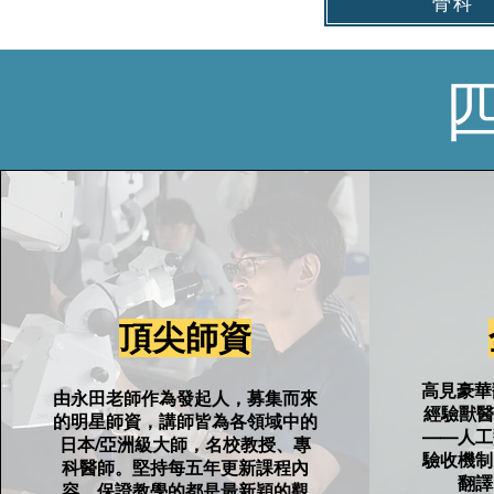
骨科
頂尖師資
高見豪華
由永田老師作為發起人，募集而來
經驗獸醫
的明星​師資，講師皆為各領域中的
——人工
日本/亞洲級大師，名校教授、專
驗收機制
科醫師。堅持每五年更新課程內
翻譯
容，保證教學的都是最新穎的觀