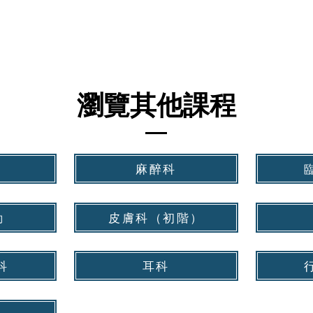
瀏覽其他課程
麻醉科
動
皮膚科（初階）
科
耳科